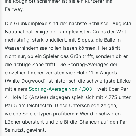
ins Rough oft schlimmer ist als ein kürzerer ins
Fairway.
Die Grünkomplexe sind der nächste Schlüssel. Augusta
National hat einige der komplexesten Grüns der Welt –
mehrstufig, stark onduliert, mit Slopes, die Bälle in
Wasserhindernisse rollen lassen können. Hier zählt
nicht nur, ob ein Spieler das Grün trifft, sondern ob er
die richtige Zone trifft. Die Scoring-Averages der
einzelnen Löcher verraten viel: Hole 11 in Augusta
(White Dogwood) ist historisch die schwierigste Lücke
mit einem
Scoring-Average von 4,303
– weit über Par
4. Hole 13 (Azalea) dagegen spielt sich mit 4,775 unter
Par 5 am leichtesten. Diese Unterschiede zeigen,
welche Spielertypen profitieren: Wer die schweren
Löcher übersteht und die Birdie-Chancen auf den Par-
5s nutzt, gewinnt.