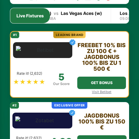
Minnesota Lynx (w)
vs
Las Vegas Aces (w)
Los Angeles S
Live Fixtures
08.08.2026 17:00 • WNBA
09.08.2026 23:
#1
LEADING BRAND
FREEBET 10% BIS
ZU 100 € +
JAGDBONUS
100% BIS ZU 1
500 €
Rate it! (2,632)
5
★★★★★
GET BONUS
Our Score
Visit Betibet
#2
EXCLUSIVE OFFER
JAGDBONUS
100% BIS ZU 150
€
Rate it! (2,632)