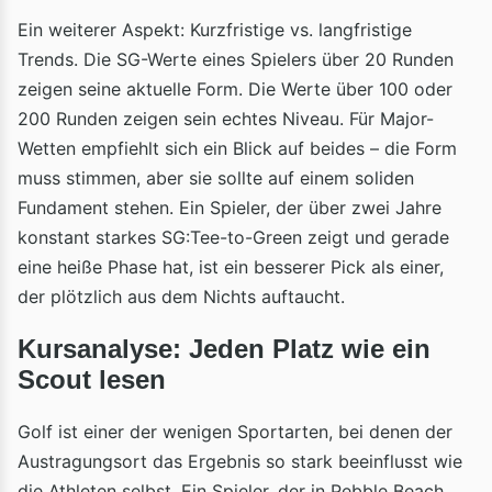
Ein weiterer Aspekt: Kurzfristige vs. langfristige
Trends. Die SG-Werte eines Spielers über 20 Runden
zeigen seine aktuelle Form. Die Werte über 100 oder
200 Runden zeigen sein echtes Niveau. Für Major-
Wetten empfiehlt sich ein Blick auf beides – die Form
muss stimmen, aber sie sollte auf einem soliden
Fundament stehen. Ein Spieler, der über zwei Jahre
konstant starkes SG:Tee-to-Green zeigt und gerade
eine heiße Phase hat, ist ein besserer Pick als einer,
der plötzlich aus dem Nichts auftaucht.
Kursanalyse: Jeden Platz wie ein
Scout lesen
Golf ist einer der wenigen Sportarten, bei denen der
Austragungsort das Ergebnis so stark beeinflusst wie
die Athleten selbst. Ein Spieler, der in Pebble Beach