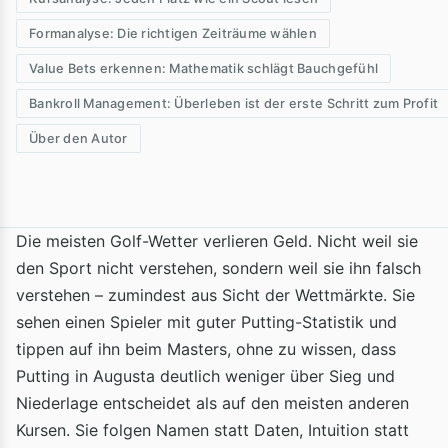
Formanalyse: Die richtigen Zeiträume wählen
Value Bets erkennen: Mathematik schlägt Bauchgefühl
Bankroll Management: Überleben ist der erste Schritt zum Profit
Über den Autor
Die meisten Golf-Wetter verlieren Geld. Nicht weil sie
den Sport nicht verstehen, sondern weil sie ihn falsch
verstehen – zumindest aus Sicht der Wettmärkte. Sie
sehen einen Spieler mit guter Putting-Statistik und
tippen auf ihn beim Masters, ohne zu wissen, dass
Putting in Augusta deutlich weniger über Sieg und
Niederlage entscheidet als auf den meisten anderen
Kursen. Sie folgen Namen statt Daten, Intuition statt