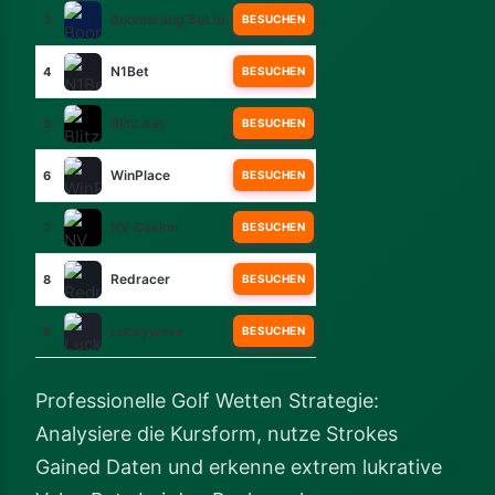
Boomerang Bet.io
3
BESUCHEN
N1Bet
4
BESUCHEN
Blitz.bet
5
BESUCHEN
WinPlace
6
BESUCHEN
NV Casino
7
BESUCHEN
Redracer
8
BESUCHEN
Luckywave
9
BESUCHEN
Professionelle Golf Wetten Strategie:
Analysiere die Kursform, nutze Strokes
Gained Daten und erkenne extrem lukrative