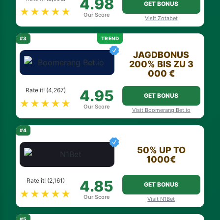
4.98
GET BONUS
★★★★★
Our Score
Visit Zotabet
#3
TREND
JAGDBONUS
200% BIS ZU 3
000 €
Rate it! (4,267)
4.95
GET BONUS
★★★★★
Our Score
Visit Boomerang Bet.io
#4
50% UP TO
1000€
Rate it! (2,161)
4.85
GET BONUS
★★★★★
Our Score
Visit N1Bet
#5