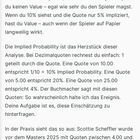
du keinen Value – egal wie sehr du den Spieler magst.
Wenn du 10% siehst und die Quote nur 5% impliziert,
hast du Value – auch wenn der Spieler auf Papier
langweilig wirkt.
Die Implied Probability ist das Herzstück dieser
Analyse. Bei Dezimalquoten rechnest du einfach: 1
geteilt durch die Quote. Eine Quote von 10.00
entspricht 1/10 = 10% Implied Probability. Eine Quote
von 5.00 entspricht 20%. Eine Quote von 25.00
entspricht 4%. Der Buchmacher sagt mit diesen
Quoten: So wahrscheinlich halte ich das Ereignis.
Deine Aufgabe ist es, diese Einschätzung zu
hinterfragen.
In der Praxis sieht das so aus: Scottie Scheffler wurde
vor dem Masters 2025 mit Quoten zwischen 4.00 und