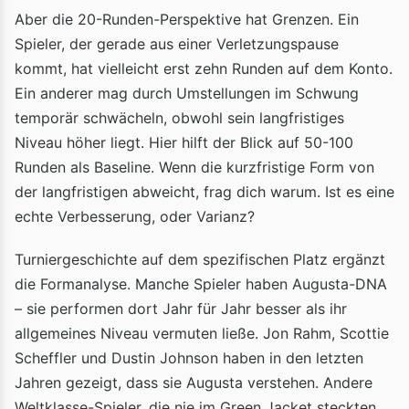
Aber die 20-Runden-Perspektive hat Grenzen. Ein
Spieler, der gerade aus einer Verletzungspause
kommt, hat vielleicht erst zehn Runden auf dem Konto.
Ein anderer mag durch Umstellungen im Schwung
temporär schwächeln, obwohl sein langfristiges
Niveau höher liegt. Hier hilft der Blick auf 50-100
Runden als Baseline. Wenn die kurzfristige Form von
der langfristigen abweicht, frag dich warum. Ist es eine
echte Verbesserung, oder Varianz?
Turniergeschichte auf dem spezifischen Platz ergänzt
die Formanalyse. Manche Spieler haben Augusta-DNA
– sie performen dort Jahr für Jahr besser als ihr
allgemeines Niveau vermuten ließe. Jon Rahm, Scottie
Scheffler und Dustin Johnson haben in den letzten
Jahren gezeigt, dass sie Augusta verstehen. Andere
Weltklasse-Spieler, die nie im Green Jacket steckten,